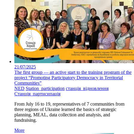
21/07/2025
The first group — an active start to the training program of the
project “Promoting Participatory Democracy in Territorial
Communities”
NED
Station_participation
станція_відновлення
Станція_партисипація
From July 16 to 19, representatives of 7 communities from
three regions of Ukraine learned the basics of strategic
planning, MEAL, data collection and analysis, and
fundraising.
More