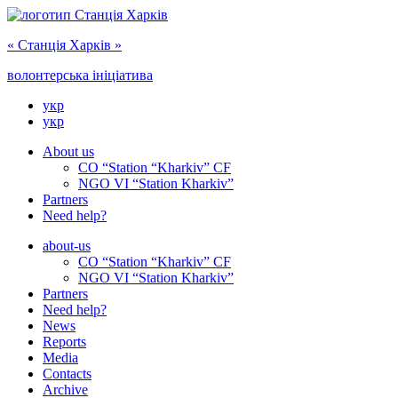
« Cтанція Харків »
волонтерська ініціатива
укр
укр
About us
CO “Station “Kharkiv” CF
NGO VI “Station Kharkiv”
Partners
Need help?
about-us
CO “Station “Kharkiv” CF
NGO VI “Station Kharkiv”
Partners
Need help?
News
Reports
Media
Сontacts
Archive