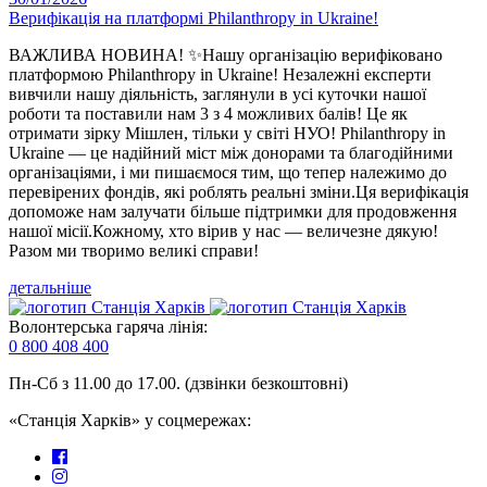
Верифікація на платформі Philanthropy in Ukraine!
ВАЖЛИВА НОВИНА! ✨Нашу організацію верифіковано
платформою Philanthropy in Ukraine! Незалежні експерти
вивчили нашу діяльність, заглянули в усі куточки нашої
роботи та поставили нам 3 з 4 можливих балів! Це як
отримати зірку Мішлен, тільки у світі НУО! Philanthropy in
Ukraine — це надійний міст між донорами та благодійними
організаціями, і ми пишаємося тим, що тепер належимо до
перевірених фондів, які роблять реальні зміни.Ця верифікація
допоможе нам залучати більше підтримки для продовження
нашої місії.Кожному, хто вірив у нас — величезне дякую!
Разом ми творимо великі справи!
детальніше
Волонтерська гаряча лінія:
0 800 408 400
Пн-Сб з 11.00 до 17.00. (дзвінки безкоштовні)
«Станція Харків» у соцмережах: