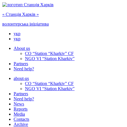
« Cтанція Харків »
волонтерська ініціатива
укр
укр
About us
CO “Station “Kharkiv” CF
NGO VI “Station Kharkiv”
Partners
Need help?
about-us
CO “Station “Kharkiv” CF
NGO VI “Station Kharkiv”
Partners
Need help?
News
Reports
Media
Сontacts
Archive