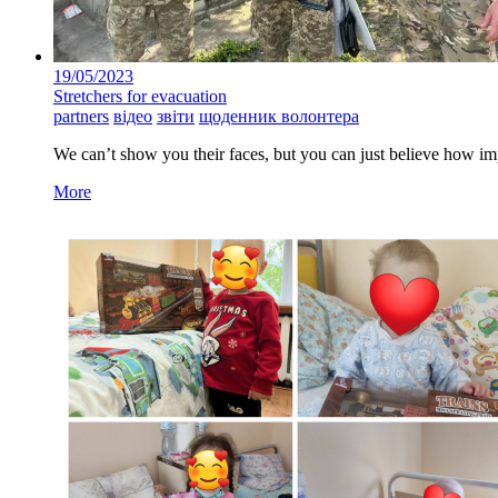
19/05/2023
Stretchers for evacuation
partners
відео
звіти
щоденник волонтера
We can’t show you their faces, but you can just believe how impo
More