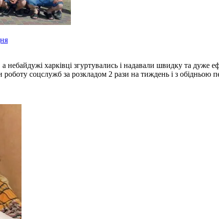
дня
су, а небайдужі харківці згуртувались і надавали швидку та дуже 
роботу соцслужб за розкладом 2 рази на тиждень і з обідньою пер