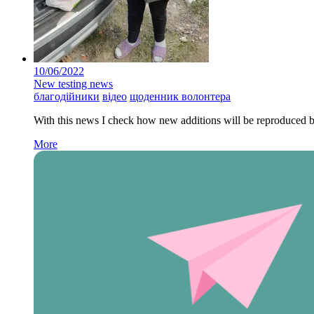
10/06/2022
New testing news
благодійники
відео
щоденник волонтера
With this news I check how new additions will be reproduced by 
More