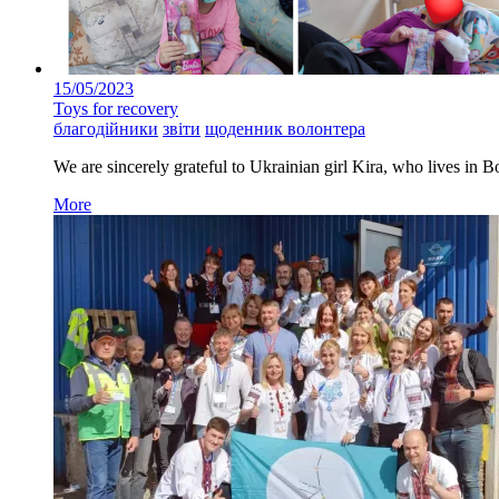
15/05/2023
Toys for recovery
благодійники
звіти
щоденник волонтера
We are sincerely grateful to Ukrainian girl Kira, who lives in B
More