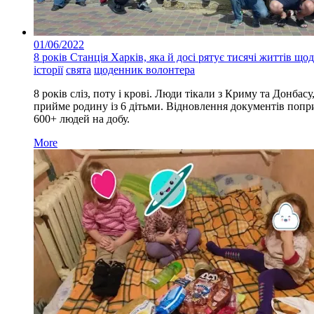
01/06/2022
8 років Станція Харків, яка й досі рятує тисячі життів що
історії
свята
щоденник волонтера
8 років сліз, поту і крові. Люди тікали з Криму та Донба
прийме родину із 6 дітьми. Відновлення документів попри 
600+ людей на добу.
More