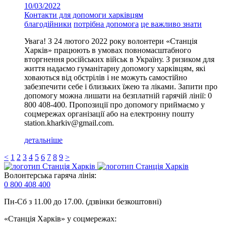
10/03/2022
Контакти для допомоги харківцям
благодійники
потрібна допомога
це важливо знати
Увага! З 24 лютого 2022 року волонтери «‎Станція
Харків» працюють в умовах повномасштабного
вторгнення російських військ в Україну. З ризиком для
життя надаємо гуманітарну допомогу харківцям, які
ховаються від обстрілів і не можуть самостійно
забезпечити себе і близьких їжею та ліками. Запити про
допомогу можна лишати на безплатній гарячій лінії: 0
800 408-400. Пропозиції про допомогу приймаємо у
соцмережах організації або на електронну пошту
station.kharkiv@gmail.com.
детальніше
<
1
2
3
4
5
6
7
8
9
>
Волонтерська гаряча лінія:
0 800 408 400
Пн-Сб з 11.00 до 17.00. (дзвінки безкоштовні)
«Станція Харків» у соцмережах: