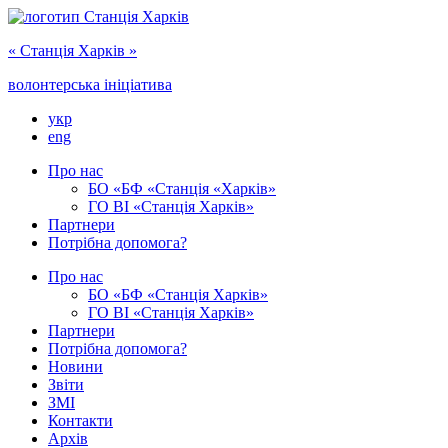
« Cтанція Харків »
волонтерська ініціатива
укр
eng
Про нас
БО «БФ «Станція «Харків»
ГО ‎ВІ «‎Станція Харків»
Партнери
Потрібна допомога?
Про нас
БО ‎«БФ «Станція Харків»
ГО ВІ «Станція Харків»
Партнери
Потрібна допомога?
Новини
Звіти
ЗМІ
Контакти
Архів