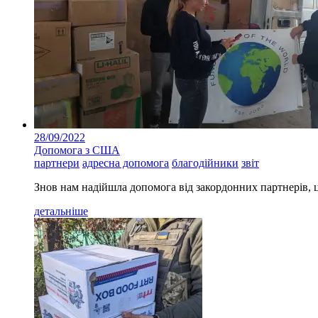
28/09/2022
Допомога з США
партнери
адресна допомога
благодійники
звіт
Знов нам надійшла допомога від закордонних партнерів, 
детальніше