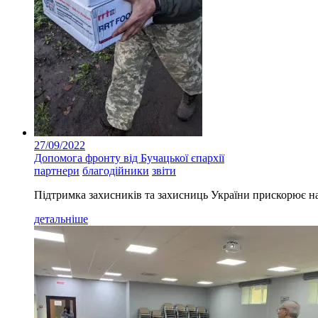
27/09/2022
Допомога фронту від Бучацької єпархії
партнери
благодійники
звіти
Підтримка захисників та захисниць України прискорює на
детальніше