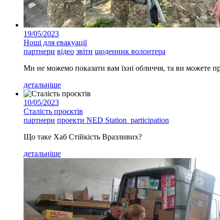
19/05/2023
Ноші для евакуації
партнери
відео
звіти
щоденник волонтера
Ми не можемо показати вам їхні обличчя, та ви можете п
детальніше
10/05/2023
Сталість проєктів
партнери
проекти NED Station_participation
Що таке Хаб Стійкість Вразливих?
детальніше