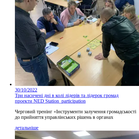
30/10/2022
Три насичені дні в колі лідерів та лідерок громад
проекти NED Station_participation
Черговий тренінг «Інструменти залучення громадськості
до прийняття управлінських рішень в органах
детальніше