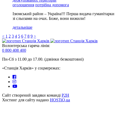
деокупованих територій
оголошення
потрібна допомога
Ізюмський район – Україна!!! Перша видача гуманітарки
зі сльозами на очах. Боже, вони вижили!
детальніше
<
1
2
3
4
5
6
7
8
9
>
Волонтерська гаряча лінія:
0 800 408 400
Пн-Сб з 11.00 до 17.00. (дзвінки безкоштовні)
«Станція Харків» у соцмережах:
Сайт створений завдяки команді
P2H
Хостинг для сайту надано
HOSTiQ.ua