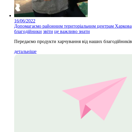
16/06/2022
Допомагаємо районним територіальним центрам Харкова
благодійники
звіти
це важливо знати
Передаємо продукти харчування від наших благодійників
детальніше