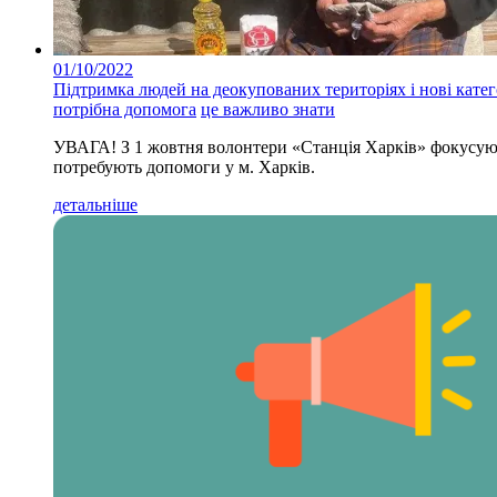
01/10/2022
Підтримка людей на деокупованих територіях і нові катег
потрібна допомога
це важливо знати
УВАГА! З 1 жовтня волонтери «‎Станція Харків» фокусуют
потребують допомоги у м. Харків.
детальніше