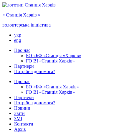
« Cтанція Харків »
волонтерська ініціатива
укр
eng
Про нас
БО «БФ «Станція «Харків»
ГО ‎ВІ «‎Станція Харків»
Партнери
Потрібна допомога?
Про нас
БО ‎«БФ «Станція Харків»
ГО ВІ «Станція Харків»
Партнери
Потрібна допомога?
Новини
Звіти
ЗМІ
Контакти
Архів