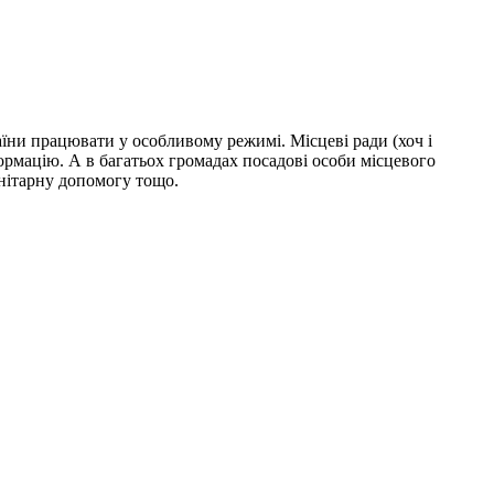
їни працювати у особливому режимі. Місцеві ради (хоч і
ормацію. А в багатьох громадах посадові особи місцевого
нітарну допомогу тощо.