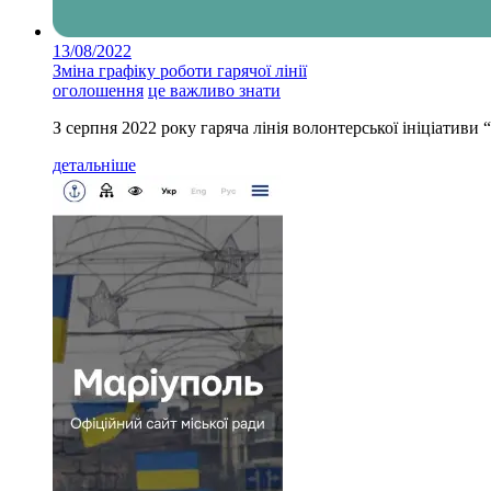
13/08/2022
Зміна графіку роботи гарячої лінії
оголошення
це важливо знати
З серпня 2022 року гаряча лінія волонтерської ініціативи 
детальніше