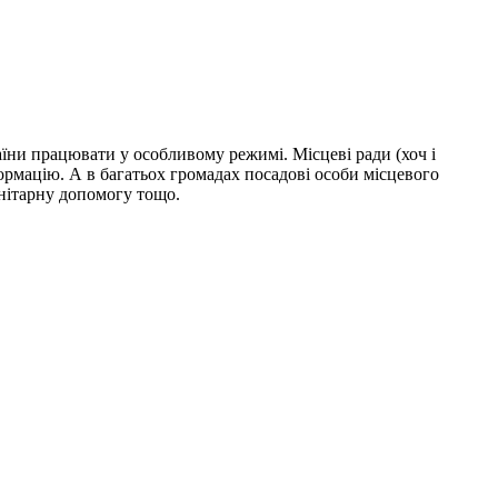
їни працювати у особливому режимі. Місцеві ради (хоч і
ормацію. А в багатьох громадах посадові особи місцевого
нітарну допомогу тощо.