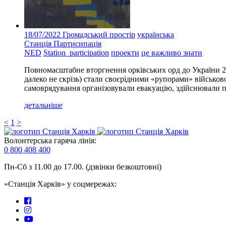
18/07/2022
Громадський простір
українська
Станція Партисипація
NED
Station_participation
проекти
це важливо знати
Повномасштабне вторгнення орківських орд до України 24
далеко не скрізь) стали своєрідними «рупорами» військо
самоврядування організовували евакуацію, здійснювали 
детальніше
<
1
>
Волонтерська гаряча лінія:
0 800 408 400
Пн-Сб з 11.00 до 17.00. (дзвінки безкоштовні)
«Станція Харків» у соцмережах: