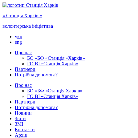
« Cтанція Харків »
волонтерська ініціатива
укр
eng
Про нас
БО «БФ «Станція «Харків»
ГО ‎ВІ «‎Станція Харків»
Партнери
Потрібна допомога?
Про нас
БО ‎«БФ «Станція Харків»
ГО ВІ «Станція Харків»
Партнери
Потрібна допомога?
Новини
Звіти
ЗМІ
Контакти
Архів