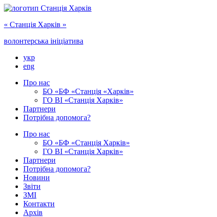
« Cтанція Харків »
волонтерська ініціатива
укр
eng
Про нас
БО «БФ «Станція «Харків»
ГО ‎ВІ «‎Станція Харків»
Партнери
Потрібна допомога?
Про нас
БО ‎«БФ «Станція Харків»
ГО ВІ «Станція Харків»
Партнери
Потрібна допомога?
Новини
Звіти
ЗМІ
Контакти
Архів