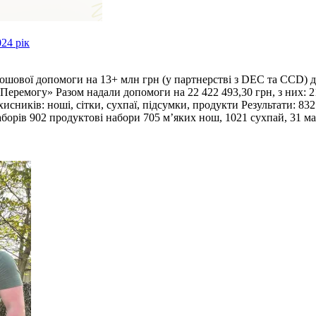
24 рік
грошової допомоги на 13+ млн грн (у партнерстві з DEC та CCD)
 Перемогу» Разом надали допомоги на 22 422 493,30 грн, з них:
сників: ноші, сітки, сухпаї, підсумки, продукти Результати: 8
аборів 902 продуктові набори 705 мʼяких нош, 1021 сухпай, 31 ма