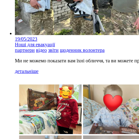
19/05/2023
Ноші для евакуації
партнери
відео
звіти
щоденник волонтера
Ми не можемо показати вам їхні обличчя, та ви можете п
детальніше