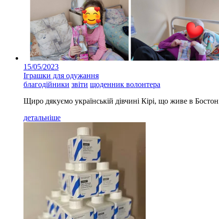
15/05/2023
Іграшки для одужання
благодійники
звіти
щоденник волонтера
Щиро дякуємо українській дівчині Кірі, що живе в Бостоні
детальніше