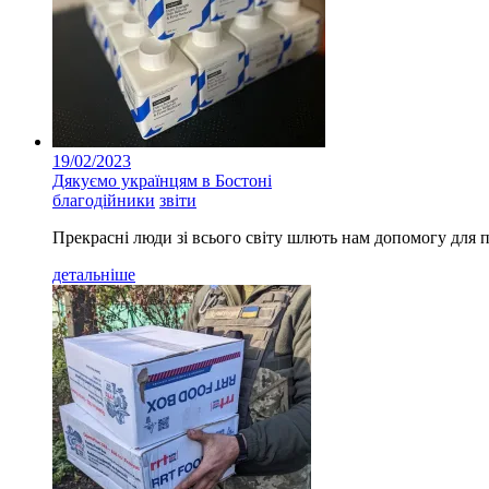
19/02/2023
Дякуємо українцям в Бостоні
благодійники
звіти
Прекрасні люди зі всього світу шлють нам допомогу для 
детальніше