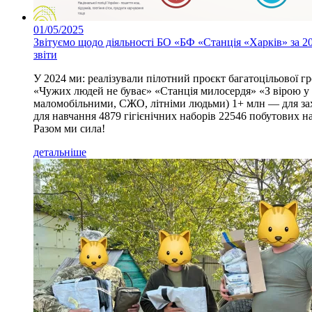
01/05/2025
Звітуємо щодо діяльності БО «БФ «Станція «Харків» за 20
звіти
У 2024 ми: реалізували пілотний проєкт багатоцільової 
«Чужих людей не буває» «Станція милосердя» «З вірою у
маломобільними, СЖО, літніми людьми) 1+ млн — для захи
для навчання 4879 гігієнічних наборів 22546 побутових н
Разом ми сила!
детальніше