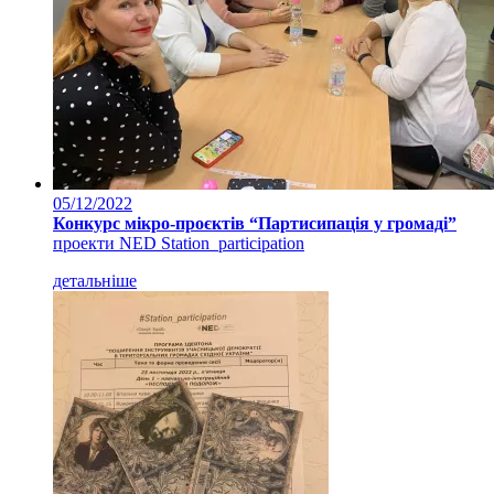
05/12/2022
Конкурс мікро-проєктів “Партисипація у громаді”
проекти NED Station_participation
детальніше