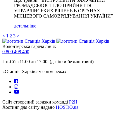
Що: тренінг “ІНСТРУМЕНТИ ЗАЛУЧЕННЯ
ГРОМАДСЬКОСТІ ДО ПРИЙНЯТТЯ
УПРАВЛІНСЬКИХ РІШЕНЬ В ОРГАНАХ
МІСЦЕВОГО САМОВРЯДУВАННЯ УКРАЇНИ”
детальніше
<
1
2
3
>
Волонтерська гаряча лінія:
0 800 408 400
Пн-Сб з 11.00 до 17.00. (дзвінки безкоштовні)
«Станція Харків» у соцмережах:
Сайт створений завдяки команді
P2H
Хостинг для сайту надано
HOSTiQ.ua