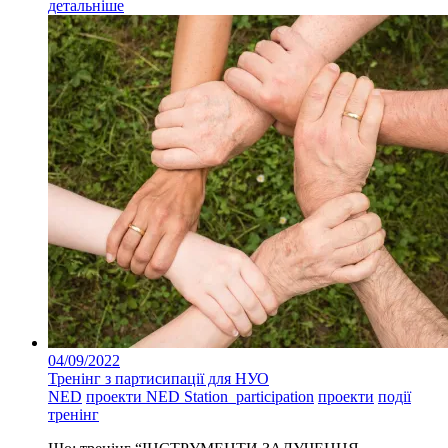
детальніше
04/09/2022
Тренінг з партисипації для НУО
NED
проекти NED Station_participation
проекти
події
тренінг