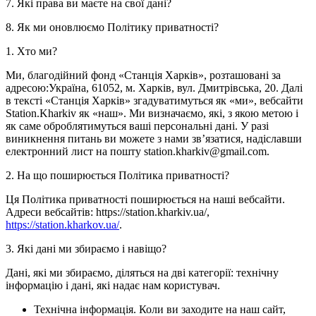
7. Які права ви маєте на свої дані?
8. Як ми оновлюємо Політику приватності?
1. Хто ми?
Ми, благодійний фонд «Станція Харків», розташовані за
адресою:Україна, 61052, м. Харків, вул. Дмитрівська, 20. Далі
в тексті «Станція Харків» згадуватимуться як «ми», вебсайти
Station.Kharkiv як «наш». Ми визначаємо, які, з якою метою і
як саме оброблятимуться ваші персональні дані. У разі
виникнення питань ви можете з нами зв’язатися, надіславши
електронний лист на пошту station.kharkiv@gmail.com.
2. На що поширюється Політика приватності?
Ця Політика приватності поширюється на наші вебсайти.
Адреси вебсайтів: https://station.kharkiv.ua/,
https://station.kharkov.ua/
.
3. Які дані ми збираємо і навіщо?
Дані, які ми збираємо, діляться на дві категорії: технічну
інформацію і дані, які надає нам користувач.
Технічна інформація. Коли ви заходите на наш сайт,