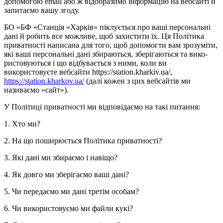
допомогою email або ж відобразимо інформацію на вебсайті й
запитаємо вашу згоду.
БО «‎БФ «Станція «Харків» піклується про ваші персональні
дані й робить все можливе, щоб захистити їх. Ця Політика
приватності написана для того, щоб допомогти вам зрозуміти,
які ваші персональні дані збираються, зберігаються та вико-
ристовуються і що відбувається з ними, коли ви
використовуєте вебсайти https://station.kharkiv.ua/,
https://station.kharkov.ua/
(далі кожен з цих вебсайтів ми
називаємо «сайт»).
У Політиці приватності ми відповідаємо на такі питання:
1. Хто ми?
2. На що поширюється Політика приватності?
3. Які дані ми збираємо і навіщо?
4. Як довго ми зберігаємо ваші дані?
5. Чи передаємо ми дані третім особам?
6. Чи використовуємо ми файли кукі?