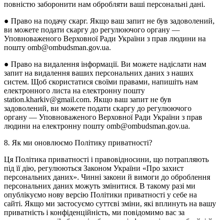
повністю заборонити нам обробляти ваші персональні дані.
● Право на подачу скарг. Якщо ваш запит не був задоволений,
ви можете подати скаргу до регулюючого органу —
Уповноваженого Верховної Ради України з прав людини на
пошту omb@ombudsman.gov.ua.
● Право на видалення інформації. Ви можете надіслати нам
запит на видалення ваших персональних даних з наших
систем. Щоб скористатися своїми правами, напишіть нам
електронного листа на електронну пошту
station.kharkiv@gmail.com. Якщо ваш запит не був
задоволений, ви можете подати скаргу до регулюючого
органу — Уповноваженого Верховної Ради України з прав
людини на електронну пошту omb@ombudsman.gov.ua.
8. Як ми оновлюємо Політику приватності?
Ця Політика приватності і правовідносини, що потрапляють
під її дію, регулюються Законом України «Про захист
персональних даних». Чинні закони й вимоги до оброблення
персональних даних можуть змінитися. В такому разі ми
опублікуємо нову версію Політики приватності у себе на
сайті. Якщо ми застосуємо суттєві зміни, які вплинуть на вашу
приватність і конфіденційність, ми повідомимо вас за