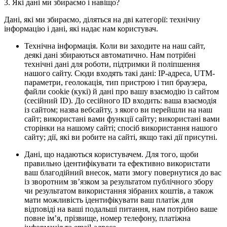
3. Які дані ми збираємо і навіщо?
Дані, які ми збираємо, діляться на дві категорії: технічну
інформацію і дані, які надає нам користувач.
Технічна інформація. Коли ви заходите на наш сайт,
деякі дані збираються автоматично. Нам потрібні
технічні дані для роботи, підтримки й поліпшення
нашого сайту. Сюди входять такі дані: IP-адреса, UTM-
параметри, геолокація, тип пристрою і тип браузера,
файли cookie (кукі) й дані про вашу взаємодію із сайтом
(сесійний ID). До сесійного ID входить: ваша взаємодія
із сайтом; назва вебсайту, з якого ви перейшли на наш
сайт; використані вами функції сайту; використані вами
сторінки на нашому сайті; спосіб використання нашого
сайту; дії, які ви робите на сайті, якщо такі дії присутні.
Дані, що надаються користувачем. Для того, щоби
правильно ідентифікувати та ефективно використати
ваш благодійний внесок, мати змогу повернутися до вас
із зворотним зв’язком за результатом публічного збору
чи результатом використання зібраних коштів, а також
мати можливість ідентифікувати ваш платіж для
відповіді на ваші подальші питання, нам потрібно ваше
повне ім’я, прізвище, номер телефону, платіжна