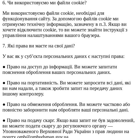
6. Чи використовуємо ми файли cookie?
Ми використовуємо файли cookie, необхідні для
функціонування сайту. За допомогою файлів cookie ми
отримуємо технічну інформацію, зазначену в п.3. Якщо ви
хочете відключити cookie, то ви можете знайти інструкції з
управління налаштуваннями вашого браузера.
7. Які права ви маєте на свої дані?
У вас як у суб’єкта персональних даних є наступні права:
● Право на доступ до інформації. Ви можете запитати
пояснення оброблення ваших персональних даних.
● Право на портативність. Ви можете запросити всі дані, які
ви нам надали, а також зробити запит на передачу даних
іншому контролеру.
● Право на обмеження оброблення. Ви можете частково або
повністю заборонити нам обробляти ваші персональні дані.
● Право на подачу скарг. Якщо ваш запит не був задоволений,
ви можете подати скаргу до регулюючого органу —
Уповноваженого Верховної Ради України з прав людини на
пошту omb@ombudsman.gov.ua.