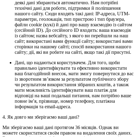
деякі дані збираються автоматично. Нам потрібні
технічні дані для роботи, підтримки й поліпшення
нашого сайту. Сюди входять такі дані: IP-адреса, UTM-
параметри, геолокація, тип пристрою і тип браузера,
файли cookie (кукі) й дані про вашу взаємодію із сайтом
(сесійний ID). До сесійного ID входить: ваша взаємодія
із сайтом; назва вебсайту, з якого ви перейшли на наш
сайт; використані вами функції сайту; використані вами
сторінки на нашому сайті; спосіб використання нашого
сайту; дії, які ви робите на сайті, якщо такі дії присутні.
Дані, що надаються користувачем. Для того, щоби
правильно ідентифікувати та ефективно використати
ваш благодійний внесок, мати змогу повернутися до вас
із зворотним зв’язком за результатом публічного збору
чи результатом використання зібраних коштів, а також
мати можливість ідентифікувати ваш платіж для
відповіді на ваші подальші питання, нам потрібно ваше
повне ім’я, прізвище, номер телефону, платіжна
інформація та email-адреса.
4. Як довго ми зберігаємо ваші дані?
Ми зберігаємо ваші дані протягом 36 місяців. Однак ви
можете скористатися своїм правом на видалення своїх даних.