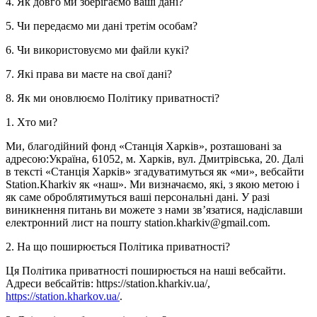
4. Як довго ми зберігаємо ваші дані?
5. Чи передаємо ми дані третім особам?
6. Чи використовуємо ми файли кукі?
7. Які права ви маєте на свої дані?
8. Як ми оновлюємо Політику приватності?
1. Хто ми?
Ми, благодійний фонд «Станція Харків», розташовані за
адресою:Україна, 61052, м. Харків, вул. Дмитрівська, 20. Далі
в тексті «Станція Харків» згадуватимуться як «ми», вебсайти
Station.Kharkiv як «наш». Ми визначаємо, які, з якою метою і
як саме оброблятимуться ваші персональні дані. У разі
виникнення питань ви можете з нами зв’язатися, надіславши
електронний лист на пошту station.kharkiv@gmail.com.
2. На що поширюється Політика приватності?
Ця Політика приватності поширюється на наші вебсайти.
Адреси вебсайтів: https://station.kharkiv.ua/,
https://station.kharkov.ua/
.