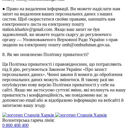
● Право на видалення інформації. Ви можете надіслати нам
запит на видалення ваших персональних даних з наших
систем. Щоб скористатися своїми правами, напишіть нам
електронного листа на електронну пошту
station.kharkiv@gmail.com. Якщо ваш запит не був
задоволений, ви можете подати скаргу до регулюючого
органу — Уповноваженого Верховної Ради України з прав
людини на електронну пошту omb@ombudsman.gov.ua.
8. Як ми оновлюємо Політику приватності?
Ця Політика приватності і правовідносини, що потрапляють
під її дію, регулюються Законом України «Про захист
персональних даних». Чинні закони й вимоги до оброблення
персональних даних можуть змінитися. В такому разі ми
опублікуємо нову версію Політики приватності у себе на
сайті. Якщо ми застосуємо суттєві зміни, які вплинуть на вашу
приватність і конфіденційність, ми повідомимо вас за
допомогою email або ж відобразимо інформацію на вебсайті й
запитаємо вашу згоду.
Волонтерська гаряча лінія:
0 800 408 400