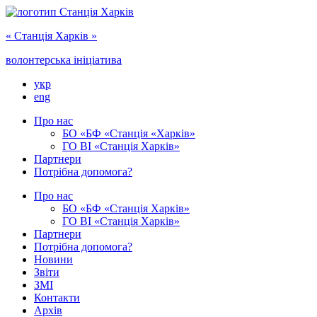
« Cтанція Харків »
волонтерська ініціатива
укр
eng
Про нас
БО «БФ «Станція «Харків»
ГО ‎ВІ «‎Станція Харків»
Партнери
Потрібна допомога?
Про нас
БО ‎«БФ «Станція Харків»
ГО ВІ «Станція Харків»
Партнери
Потрібна допомога?
Новини
Звіти
ЗМІ
Контакти
Архів