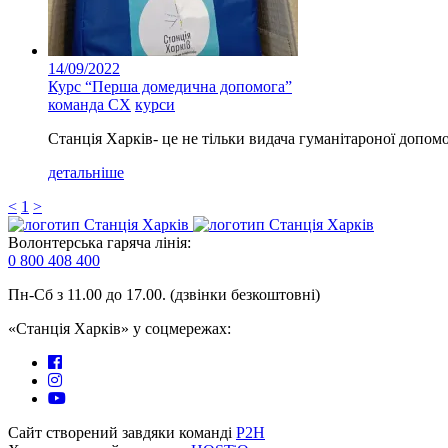
14/09/2022
Курс “Перша домедична допомога”
команда СХ
курси
Станція Харків- це не тільки видача гуманітароної допом
детальніше
<
1
>
Волонтерська гаряча лінія:
0 800 408 400
Пн-Сб з 11.00 до 17.00. (дзвінки безкоштовні)
«Станція Харків» у соцмережах:
Сайт створений завдяки команді
P2H