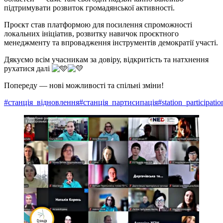
підтримувати розвиток громадянської активності.
Проєкт став платформою для посилення спроможності
локальних ініціатив, розвитку навичок проєктного
менеджменту та впровадження інструментів демократії участі.
Дякуємо всім учасникам за довіру, відкритість та натхнення
рухатися далі
Попереду — нові можливості та спільні зміни!
#станція_відновлення
#станція_партисипація
#station_participatio