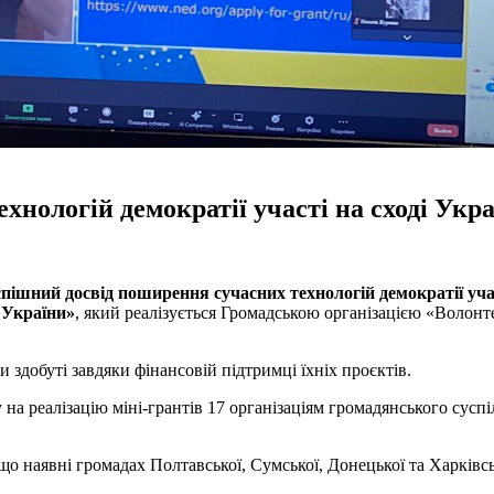
нологій демократії участі на сході Укр
пішний досвід поширення сучасних технологій демократії уча
 України»
, який реалізується Громадською організацією «Волонт
здобуті завдяки фінансовій підтримці їхніх проєктів.
 на реалізацію міні-грантів 17 організаціям громадянського сусп
 що наявні громадах Полтавської, Сумської, Донецької та Харківсь