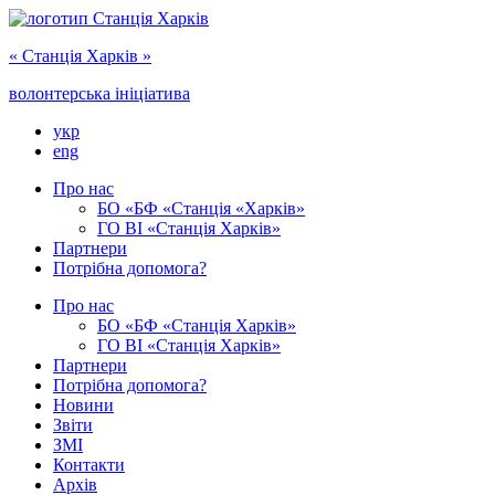
« Cтанція Харків »
волонтерська ініціатива
укр
eng
Про нас
БО «БФ «Станція «Харків»
ГО ‎ВІ «‎Станція Харків»
Партнери
Потрібна допомога?
Про нас
БО ‎«БФ «Станція Харків»
ГО ВІ «Станція Харків»
Партнери
Потрібна допомога?
Новини
Звіти
ЗМІ
Контакти
Архів